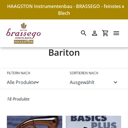
HAAGSTON Instrumentenbau - BRASSEGO - feinstes
x
Blech
Suchen
Einloggen
Einkaufswa
S
Bariton
Direkt
zum
a
Inhalt
m
FILTERN NACH
SORTIEREN NACH
m
l
18 Produkte
u
n
g