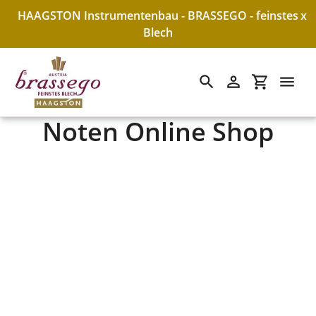
HAAGSTON Instrumentenbau - BRASSEGO - feinstes
x
Blech
Suchen
Einloggen
Einkaufswa
Noten Online Shop
Direkt
zum
Inhalt