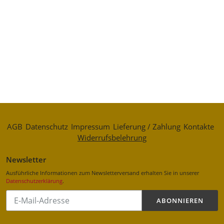
AGB
Datenschutz
Impressum
Lieferung / Zahlung
Kontakte
Widerrufsbelehrung
Newsletter
Ausführliche Informationen zum Newsletterversand erhalten Sie in unserer
Datenschutzerklärung
.
Abonnieren
ABONNIEREN
Sie
unsere
Mailingliste