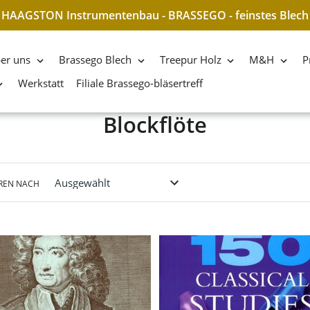
HAAGSTON Instrumentenbau - BRASSEGO - feinstes Blech
er uns
Brassego Blech
Treepur Holz
M&H
P
Werkstatt
Filiale Brassego-bläsertreff
S
Blockflöte
a
m
REN NACH
m
l
u
n
g