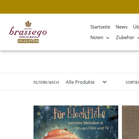
Startseite
News
Üb
Noten
Zubehör
Direkt
zum
Inhalt
FILTERN NACH
SORTIE