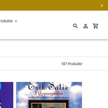
x
rodukte
Suchen
Einloggen
Einkau
187 Produkte