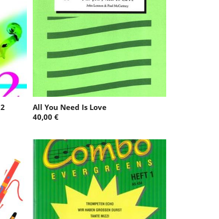
 2
All You Need Is Love
40,00 €