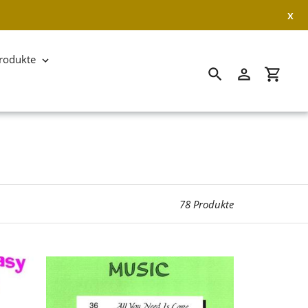
x
rodukte
Suchen
Einloggen
Einkau
78 Produkte