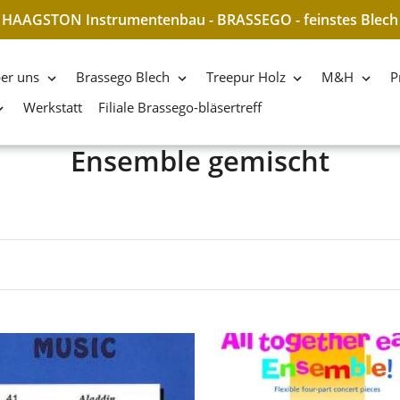
HAAGSTON Instrumentenbau - BRASSEGO - feinstes Blech
er uns
Brassego Blech
Treepur Holz
M&H
P
Werkstatt
Filiale Brassego-bläsertreff
S
Ensemble gemischt
a
m
m
l
u
n
g