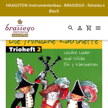
HAAGSTON Instrumentenbau - BRASSEGO - feinstes
x
Blech
Suchen
Einloggen
Einkaufswa
Direkt
zum
Inhalt