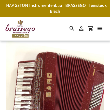
HAAGSTON Instrumentenbau - BRASSEGO - feinstes
x
Blech
Suchen
Einloggen
Einkaufswa
Direkt
zum
Inhalt