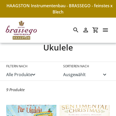
HAAGSTON Instrumentenbau - BRASSEGO - feinstes
x
Blech
Suchen
Einloggen
Einkaufswa
S
Ukulele
Direkt
zum
a
Inhalt
m
FILTERN NACH
SORTIEREN NACH
m
l
9 Produkte
u
n
g