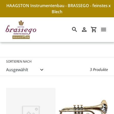
HAAGSTON Instrumentenbau - BRASSEGO - feinstes
x
Blech
S
M&H Cornett
Suchen
Einloggen
Einkaufswa
Direkt
zum
a
Inhalt
m
m
SORTIEREN NACH
l
3 Produkte
u
n
g
: