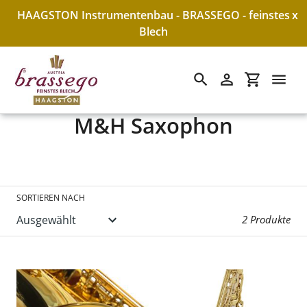
HAAGSTON Instrumentenbau - BRASSEGO - feinstes
x
Blech
Suchen
Einloggen
Einkaufswa
S
M&H Saxophon
Direkt
zum
a
Inhalt
m
m
SORTIEREN NACH
l
2 Produkte
u
n
g