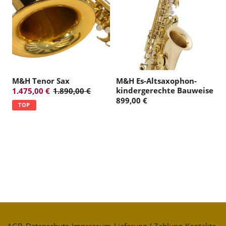
:
M&H Tenor Sax
M&H Es-Altsaxophon-
kindergerechte Bauweise
1.475,00 €
1.890,00 €
899,00 €
TOP