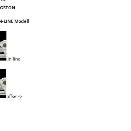
AAGSTON
N-LINE Modell
in-line
offset-G