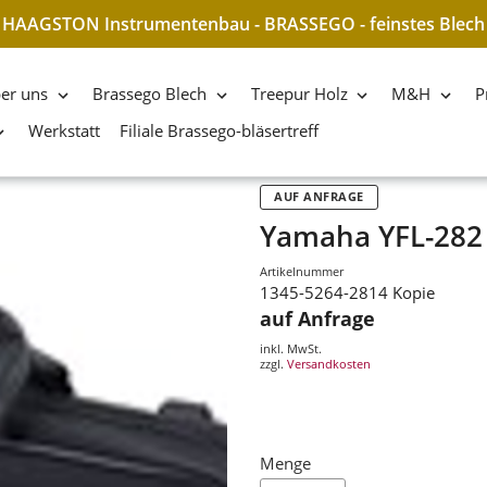
HAAGSTON Instrumentenbau - BRASSEGO - feinstes Blech
er uns
Brassego Blech
Treepur Holz
M&H
P
Werkstatt
Filiale Brassego-bläsertreff
AUF ANFRAGE
Yamaha YFL-282 
Artikelnummer
1345-5264-2814 Kopie
auf Anfrage
inkl. MwSt.
zzgl.
Versandkosten
Menge