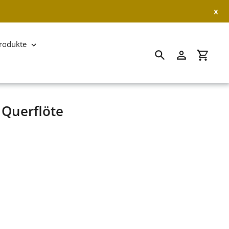
x
rodukte
Suchen
Einloggen
Einkau
Querflöte