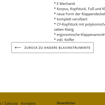
* E Mechanik
* Korpus, Kopfstück, Fuß und Kl
* neue Form der Klappendeckel
* komplett versilbert
* CY-Kopfstück mit polykonisc
satten Klang
* ergonomische Klappenanord
* inkl. Koffer
ZURÜCK ZU ANDERE BLASINSTRUMENTE
Newsletter
g / Zahlung
Kontakte