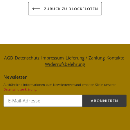
ZURÜCK ZU BLOCKFLÖTEN
AGB
Datenschutz
Impressum
Lieferung / Zahlung
Kontakte
Widerrufsbelehrung
Newsletter
Ausführliche Informationen zum Newsletterversand erhalten Sie in unserer
Datenschutzerklärung
.
Abonnieren
ABONNIEREN
Sie
unsere
Mailingliste