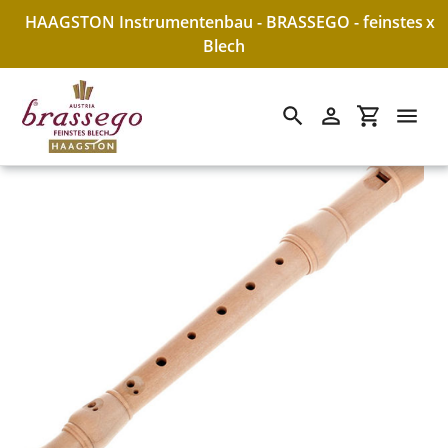
HAAGSTON Instrumentenbau - BRASSEGO - feinstes
x
Blech
Suchen
Einloggen
Einkaufswa
Direkt
zum
Inhalt