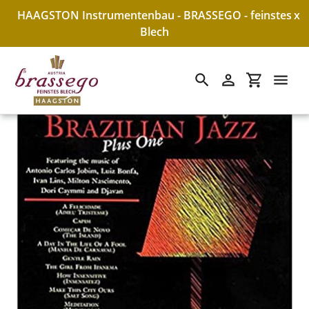
HAAGSTON Instrumentenbau - BRASSEGO - feinstes
x
Blech
Suchen
Einloggen
Einkaufswa
Direkt
zum
Inhalt