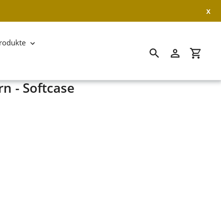
x
rodukte
Suchen
Einloggen
Einkau
rn - Softcase