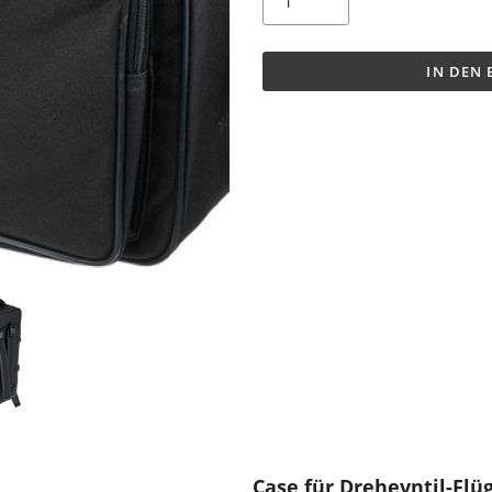
IN DEN
Case für Drehevntil-Flü