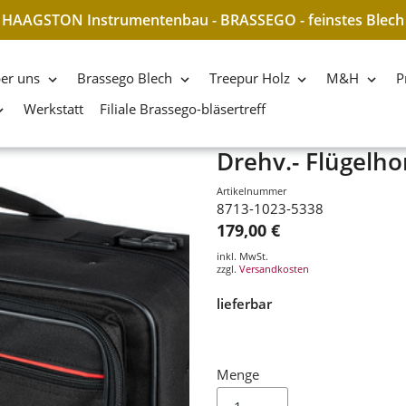
HAAGSTON Instrumentenbau - BRASSEGO - feinstes Blech
er uns
Brassego Blech
Treepur Holz
M&H
P
Werkstatt
Filiale Brassego-bläsertreff
Drehv.- Flügelho
Artikelnummer
8713-1023-5338
179,00 €
inkl. MwSt.
zzgl.
Versandkosten
lieferbar
Menge