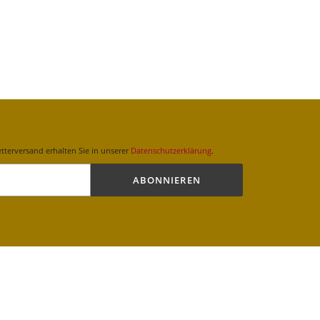
terversand erhalten Sie in unserer
Datenschutzerklärung
.
ABONNIEREN
Shop erstellt mit VersaCommerce.