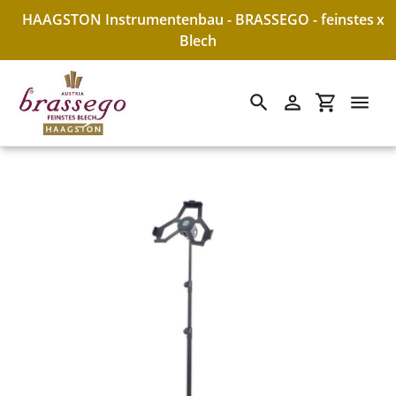
HAAGSTON Instrumentenbau - BRASSEGO - feinstes
x
Blech
Suchen
Einloggen
Einkaufswa
Direkt
zum
Inhalt