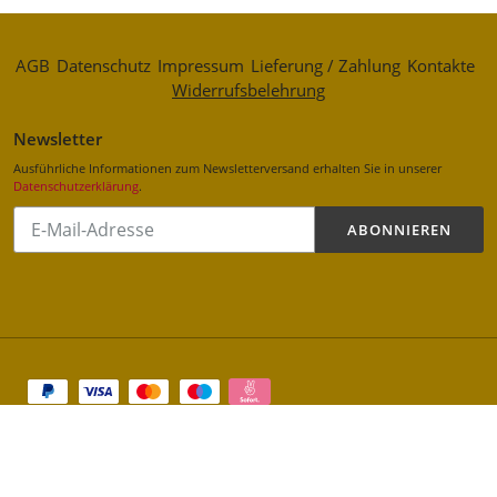
AGB
Datenschutz
Impressum
Lieferung / Zahlung
Kontakte
Widerrufsbelehrung
Newsletter
Ausführliche Informationen zum Newsletterversand erhalten Sie in unserer
Datenschutzerklärung
.
Abonnieren
ABONNIEREN
Sie
unsere
Mailingliste
Zahlungsarten
Shop erstellt mit VersaCommerce.