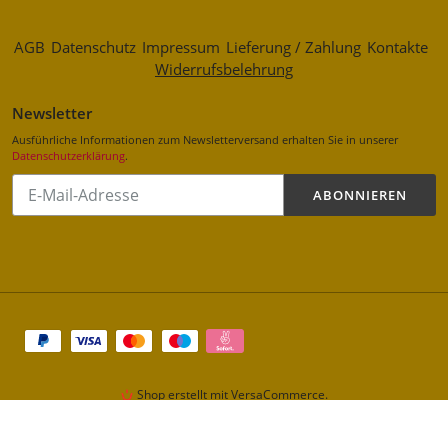
AGB
Datenschutz
Impressum
Lieferung / Zahlung
Kontakte
Widerrufsbelehrung
Newsletter
Ausführliche Informationen zum Newsletterversand erhalten Sie in unserer
Datenschutzerklärung
.
Abonnieren
ABONNIEREN
Sie
unsere
Mailingliste
Zahlungsarten
Shop erstellt mit VersaCommerce.