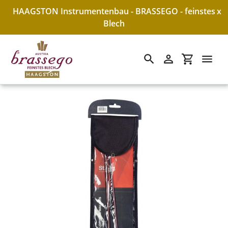
HAAGSTON Instrumentenbau - BRASSEGO - feinstes
x
Blech
Suchen
Einloggen
Einkaufswa
Direkt
zum
Inhalt