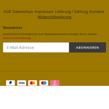
AGB
Datenschutz
Impressum
Lieferung / Zahlung
Kontakte
Widerrufsbelehrung
Newsletter
Ausführliche Informationen zum Newsletterversand erhalten Sie in unserer
Datenschutzerklärung
.
Abonnieren
ABONNIEREN
Sie
unsere
Mailingliste
Zahlungsarten
Shop erstellt mit VersaCommerce.