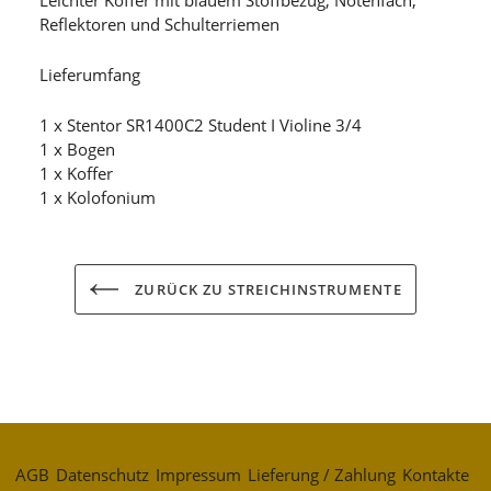
Leichter Koffer mit blauem Stoffbezug, Notenfach,
Reflektoren und Schulterriemen
Lieferumfang
1 x Stentor SR1400C2 Student I Violine 3/4
1 x Bogen
1 x Koffer
1 x Kolofonium
ZURÜCK ZU STREICHINSTRUMENTE
AGB
Datenschutz
Impressum
Lieferung / Zahlung
Kontakte