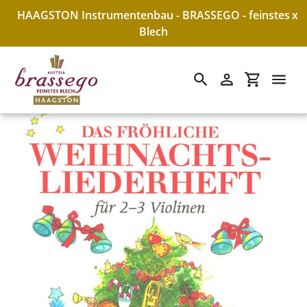
HAAGSTON Instrumentenbau - BRASSEGO - feinstes
x
Blech
Suchen
Einloggen
Einkaufswa
Direkt
zum
Inhalt